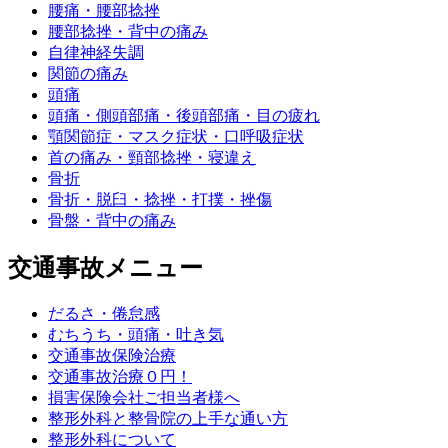
腰痛・腰部捻挫
腰部捻挫・背中の痛み
自律神経失調
関節の痛み
頭痛
頭痛・側頭部痛・後頭部痛・目の疲れ
顎関節症・マスク症状・口呼吸症状
首の痛み・頸部捻挫・寝違え
骨折
骨折・脱臼・捻挫・打撲・挫傷
骨盤・背中の痛み
交通事故メニュー
だるさ・倦怠感
むちうち・頭痛・吐き気
交通事故保険治療
交通事故治療０円！
損害保険会社ご担当者様へ
整形外科と整骨院の上手な通い方
整形外科について