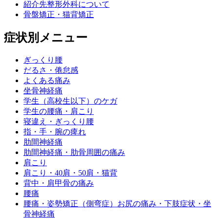
紹介先整形外科について
骨盤矯正・猫背矯正
症状別メニュー
ぎっくり腰
だるさ・倦怠感
よくある痛み
坐骨神経痛
学生（高校生以下）のケガ
学生の腰痛・肩こり
寝違え・ぎっくり腰
指・手・腕の痺れ
肋間神経痛
肋間神経痛・肋骨周囲の痛み
肩こり
肩こり・40肩・50肩・猫背
背中・肩甲骨の痛み
腰痛
腰痛・姿勢矯正（側弯症）お尻の痛み・下肢症状・坐
骨神経痛