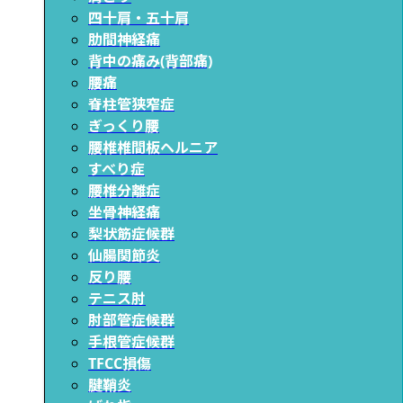
四十肩・五十肩
肋間神経痛
背中の痛み(背部痛)
腰痛
脊柱管狭窄症
ぎっくり腰
腰椎椎間板ヘルニア
すべり症
腰椎分離症
坐骨神経痛
梨状筋症候群
仙腸関節炎
反り腰
テニス肘
肘部管症候群
手根管症候群
TFCC損傷
腱鞘炎