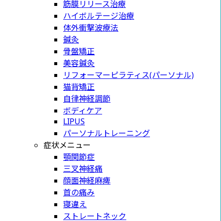
筋膜リリース治療
ハイボルテージ治療
体外衝撃波療法
鍼灸
骨盤矯正
美容鍼灸
リフォーマーピラティス(パーソナル)
猫背矯正
自律神経調節
ボディケア
LIPUS
パーソナルトレーニング
症状メニュー
顎関節症
三叉神経痛
顔面神経麻痺
首の痛み
寝違え
ストレートネック