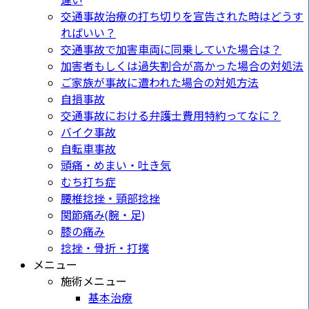
違い
交通事故治療の打ち切りを宣告された時はどうす
ればいい？
交通事故で加害車両に同乗していた場合は？
加害者もしくは過失割合が高かった場合の対処法
ご家族が事故に遭われた場合の対処方法
自損事故
交通事故における弁護士費用特約ってなに？
バイク事故
自転車事故
頭痛・めまい・吐き気
むち打ち症
腰椎捻挫・頸部捻挫
関節痛み(腕・足)
膝の痛み
捻挫・骨折・打撲
メニュー
施術メニュー
基本治療