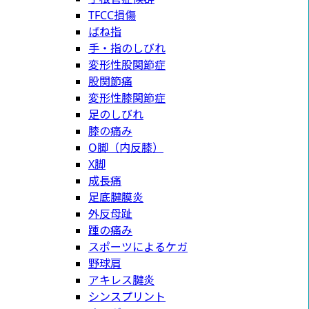
TFCC損傷
ばね指
手・指のしびれ
変形性股関節症
股関節痛
変形性膝関節症
足のしびれ
膝の痛み
O脚（内反膝）
X脚
成長痛
足底腱膜炎
外反母趾
踵の痛み
スポーツによるケガ
野球肩
アキレス腱炎
シンスプリント