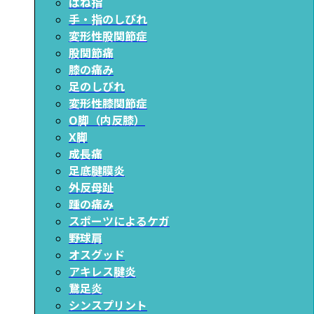
ばね指
手・指のしびれ
変形性股関節症
股関節痛
膝の痛み
足のしびれ
変形性膝関節症
O脚（内反膝）
X脚
成長痛
足底腱膜炎
外反母趾
踵の痛み
スポーツによるケガ
野球肩
オスグッド
アキレス腱炎
鵞足炎
シンスプリント