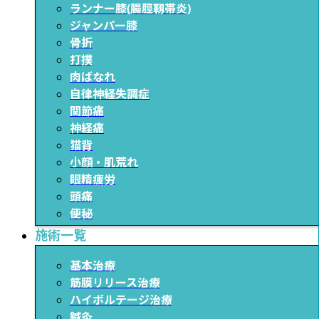
ランナー膝(腸脛靱帯炎)
ジャンパー膝
骨折
打撲
肉ばなれ
自律神経失調症
関節痛
神経痛
猫背
小顔・肌荒れ
眼精疲労
頭痛
便秘
施術一覧
基本治療
筋膜リリース治療
ハイボルテージ治療
鍼灸