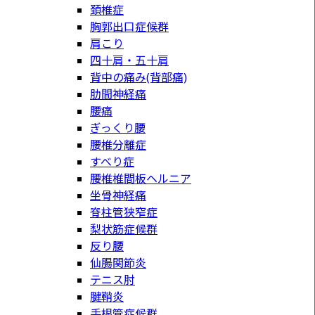
頚椎症
胸郭出口症候群
肩こり
四十肩・五十肩
背中の痛み(背部痛)
肋間神経痛
腰痛
ぎっくり腰
腰椎分離症
すべり症
腰椎椎間板ヘルニア
坐骨神経痛
脊柱管狭窄症
梨状筋症候群
反り腰
仙腸関節炎
テニス肘
腱鞘炎
手根管症候群