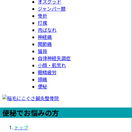
オスグッド
ジャンパー膝
骨折
打撲
肉ばなれ
神経痛
関節痛
猫背
自律神経失調症
小顔・肌荒れ
眼精疲労
頭痛
便秘
便秘でお悩みの方
トップ