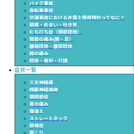
バイク事故
自転車事故
交通事故における弁護士費用特約ってなに？
頭痛・めまい・吐き気
むち打ち症（頸部捻挫）
関節の痛み(腕・足）
腰椎捻挫・腰部捻挫
膝の痛み
捻挫・骨折・打撲
症状一覧
三叉神経痛
顔面神経麻痺
顎関節症
首の痛み
寝違え
ストレートネック
頚椎症
肩こり