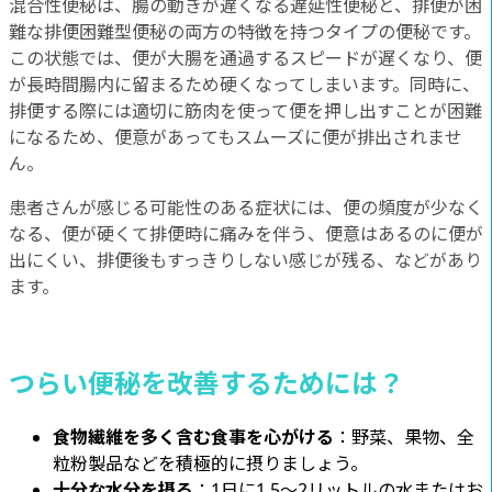
混合性便秘は、腸の動きが遅くなる遅延性便秘と、排便が困
難な排便困難型便秘の両方の特徴を持つタイプの便秘です。
この状態では、便が大腸を通過するスピードが遅くなり、便
が長時間腸内に留まるため硬くなってしまいます。同時に、
排便する際には適切に筋肉を使って便を押し出すことが困難
になるため、便意があってもスムーズに便が排出されませ
ん。
患者さんが感じる可能性のある症状には、便の頻度が少なく
なる、便が硬くて排便時に痛みを伴う、便意はあるのに便が
出にくい、排便後もすっきりしない感じが残る、などがあり
ます。
つらい便秘を改善するためには？
食物繊維を多く含む食事を心がける
：野菜、果物、全
粒粉製品などを積極的に摂りましょう。
十分な水分を摂る
：1日に1.5〜2リットルの水またはお