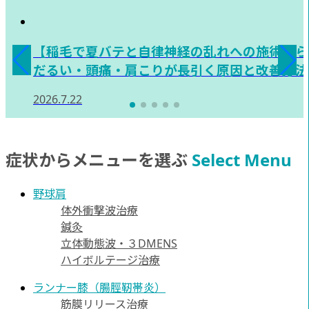
【稲毛で夏バテと自律神経の乱れへの施術なら
だるい・頭痛・肩こりが長引く原因と改善方法
2026.7.22
症状からメニューを選ぶ
Select Menu
野球肩
体外衝撃波治療
鍼灸
立体動態波・３DMENS
ハイボルテージ治療
ランナー膝（腸脛靭帯炎）
筋膜リリース治療