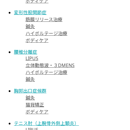
ボディケア
変形性股関節症
筋膜リリース治療
鍼灸
ハイボルテージ治療
ボディケア
腰椎分離症
LIPUS
立体動態波・３DMENS
ハイボルテージ治療
鍼灸
胸郭出口症候群
鍼灸
猫背矯正
ボディケア
テニス肘（上腕骨外側上顆炎）
LIPUS