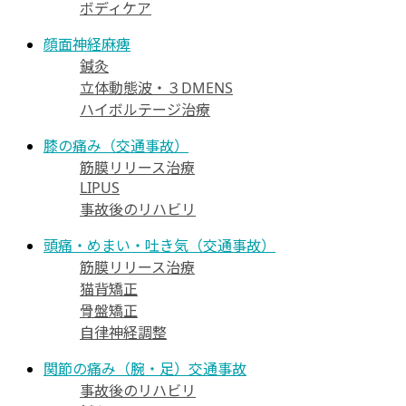
ボディケア
顔面神経麻痺
鍼灸
立体動態波・３DMENS
ハイボルテージ治療
膝の痛み（交通事故）
筋膜リリース治療
LIPUS
事故後のリハビリ
頭痛・めまい・吐き気（交通事故）
筋膜リリース治療
猫背矯正
骨盤矯正
自律神経調整
関節の痛み（腕・足）交通事故
事故後のリハビリ