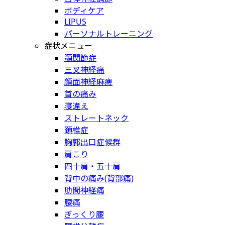
ボディケア
LIPUS
パーソナルトレーニング
症状メニュー
顎関節症
三叉神経痛
顔面神経麻痺
首の痛み
寝違え
ストレートネック
頚椎症
胸郭出口症候群
肩こり
四十肩・五十肩
背中の痛み(背部痛)
肋間神経痛
腰痛
ぎっくり腰