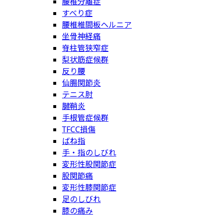
腰椎分離症
すべり症
腰椎椎間板ヘルニア
坐骨神経痛
脊柱管狭窄症
梨状筋症候群
反り腰
仙腸関節炎
テニス肘
腱鞘炎
手根管症候群
TFCC損傷
ばね指
手・指のしびれ
変形性股関節症
股関節痛
変形性膝関節症
足のしびれ
膝の痛み