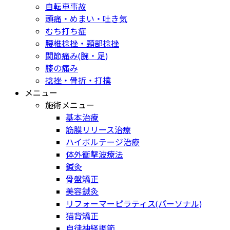
自転車事故
頭痛・めまい・吐き気
むち打ち症
腰椎捻挫・頸部捻挫
関節痛み(腕・足)
膝の痛み
捻挫・骨折・打撲
メニュー
施術メニュー
基本治療
筋膜リリース治療
ハイボルテージ治療
体外衝撃波療法
鍼灸
骨盤矯正
美容鍼灸
リフォーマーピラティス(パーソナル)
猫背矯正
自律神経調節