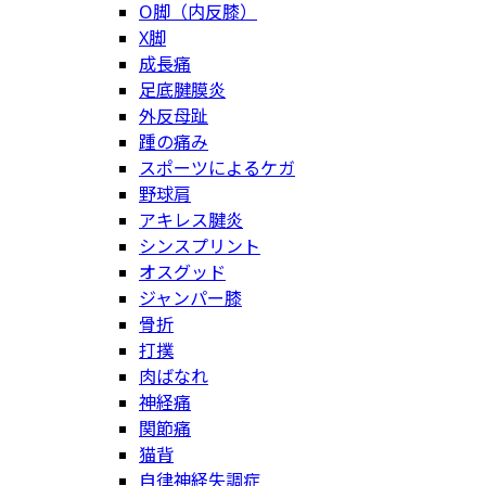
O脚（内反膝）
X脚
成長痛
足底腱膜炎
外反母趾
踵の痛み
スポーツによるケガ
野球肩
アキレス腱炎
シンスプリント
オスグッド
ジャンパー膝
骨折
打撲
肉ばなれ
神経痛
関節痛
猫背
自律神経失調症