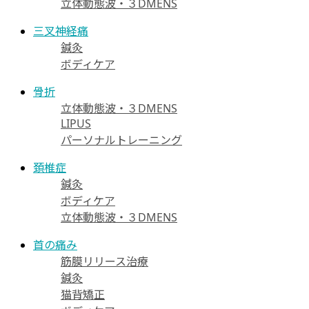
立体動態波・３DMENS
三叉神経痛
鍼灸
ボディケア
骨折
立体動態波・３DMENS
LIPUS
パーソナルトレーニング
頚椎症
鍼灸
ボディケア
立体動態波・３DMENS
首の痛み
筋膜リリース治療
鍼灸
猫背矯正